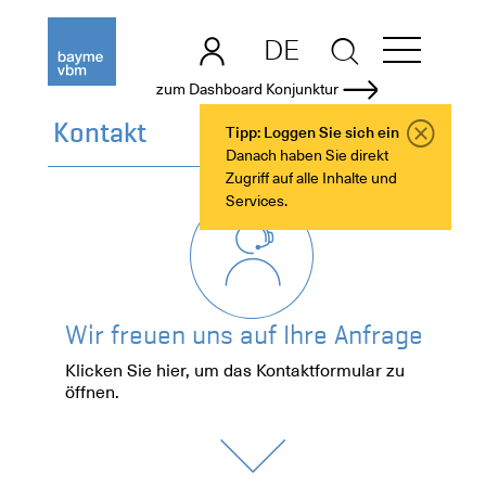
DE
EN
zum Dashboard Konjunktur
Kontakt
Tipp: Loggen Sie sich ein
Danach haben Sie direkt
Zugriff auf alle Inhalte und
Services.
Wir freuen uns auf Ihre Anfrage
Klicken Sie hier, um das Kontaktformular zu
öffnen.