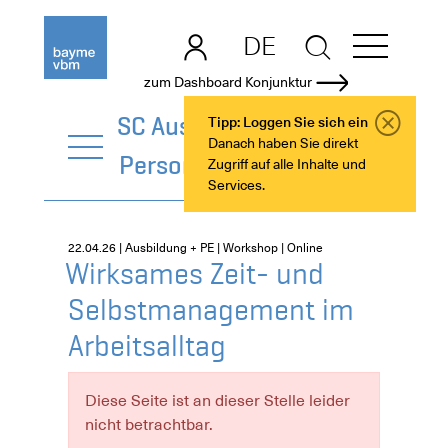
DE
EN
zum Dashboard Konjunktur
SC Ausbildung +
Tipp: Loggen Sie sich ein
Danach haben Sie direkt
Personalentwicklung
Zugriff auf alle Inhalte und
Services.
22.04.26 | Ausbildung + PE | Workshop | Online
Wirksames Zeit- und
Selbstmanagement im
Arbeitsalltag
Diese Seite ist an dieser Stelle leider
nicht betrachtbar.