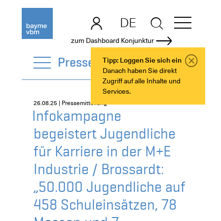
DE
EN
zum Dashboard Konjunktur
PresseCenter
Tipp: Loggen Sie sich ein
Danach haben Sie direkt
Zugriff auf alle Inhalte und
Services.
26.08.25 | Pressemitteilung
Infokampagne
begeistert Jugendliche
für Karriere in der M+E
Industrie / Brossardt:
„50.000 Jugendliche auf
458 Schuleinsätzen, 78