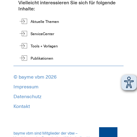
Vielleicht interessieren Sie sich für folgende
Inhalte:
Aktuelle Themen
ServiceCenter
Tools + Vorlagen
Publikationen
© bayme vbm 2026
Impressum
Datenschutz
Kontakt
1899567
bayme vbm sind Mitglieder der vbw –