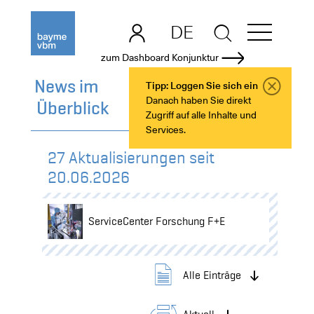
DE
EN
zum Dashboard Konjunktur
News im
Tipp: Loggen Sie sich ein
SC Ausbildung +
Danach haben Sie direkt
Überblick
Personalentwicklung
Zugriff auf alle Inhalte und
Services.
27
Aktualisierungen seit
20.06.2026
ServiceCenter Forschung F+E
Alle Einträge