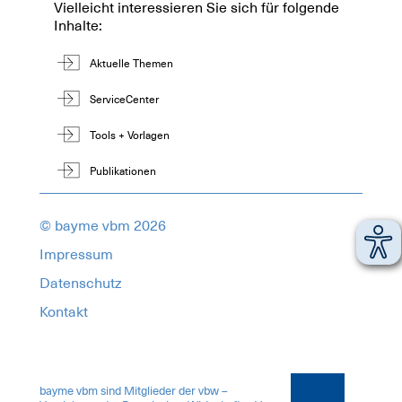
Vielleicht interessieren Sie sich für folgende
Inhalte:
Aktuelle Themen
ServiceCenter
Tools + Vorlagen
Publikationen
© bayme vbm 2026
Impressum
Datenschutz
Kontakt
1899567
bayme vbm sind Mitglieder der vbw –