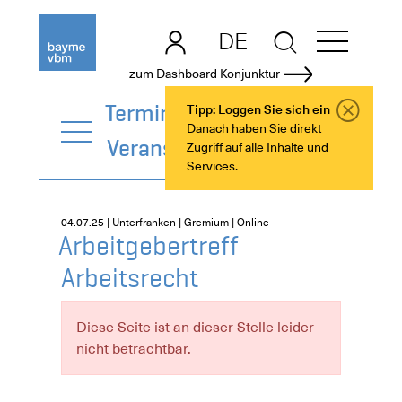
DE
EN
zum Dashboard Konjunktur
Termine +
Tipp: Loggen Sie sich ein
Danach haben Sie direkt
Veranstaltungen
Zugriff auf alle Inhalte und
Services.
04.07.25 | Unterfranken | Gremium | Online
Arbeitgebertreff
Arbeitsrecht
Diese Seite ist an dieser Stelle leider
nicht betrachtbar.