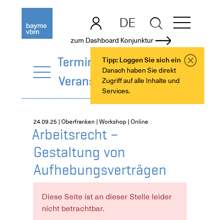
DE
EN
zum Dashboard Konjunktur
Termine +
Tipp: Loggen Sie sich ein
Danach haben Sie direkt
Veranstaltungen
Zugriff auf alle Inhalte und
Services.
24.09.25 | Oberfranken | Workshop | Online
Arbeitsrecht –
Gestaltung von
Aufhebungsverträgen
Diese Seite ist an dieser Stelle leider
nicht betrachtbar.