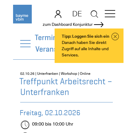
DE
EN
zum Dashboard Konjunktur
Termine +
Tipp: Loggen Sie sich ein
Danach haben Sie direkt
Veranstaltungen
Zugriff auf alle Inhalte und
Services.
02.10.26 | Unterfranken | Workshop | Online
Treffpunkt Arbeitsrecht –
Unterfranken
Freitag, 02.10.2026
09:00 bis 10:00 Uhr