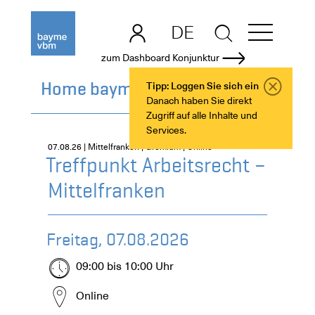
DE
EN
zum Dashboard Konjunktur
Home bayme vbm
Tipp: Loggen Sie sich ein
Danach haben Sie direkt
Zugriff auf alle Inhalte und
Services.
07.08.26 | Mittelfranken | Gremium | Online
Treffpunkt Arbeitsrecht –
Mittelfranken
Freitag, 07.08.2026
09:00 bis 10:00 Uhr
Online