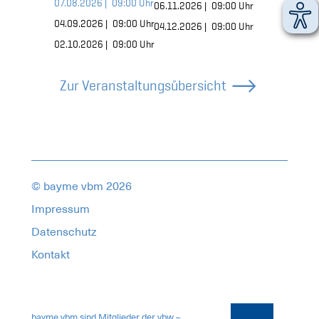
07.08.2026 |
Online,
09:00 Uhr
06.11.2026 |
Online,
09:00 Uhr
04.09.2026 |
Online,
09:00 Uhr
04.12.2026 |
Online,
09:00 Uhr
02.10.2026 |
Online,
09:00 Uhr
Zur Veranstaltungsübersicht
© bayme vbm 2026
Impressum
Datenschutz
Kontakt
17946881
bayme vbm sind Mitglieder der vbw –