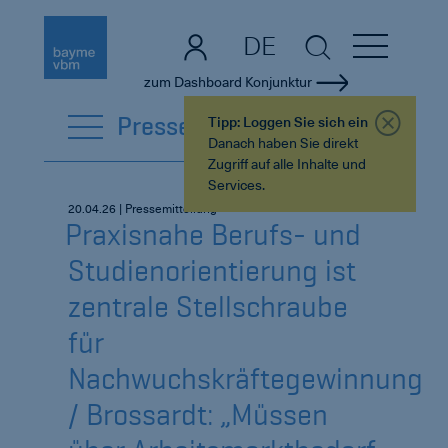
DE
EN
zum Dashboard Konjunktur
PresseCenter
Tipp: Loggen Sie sich ein
Danach haben Sie direkt
Zugriff auf alle Inhalte und
Services.
20.04.26 | Pressemitteilung
Praxisnahe Berufs- und
Studienorientierung ist
zentrale Stellschraube
für
Nachwuchskräftegewinnung
/ Brossardt: „Müssen