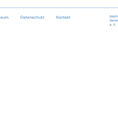
bayme
ssum
Datenschutz
Kontakt
Verei
e. V.