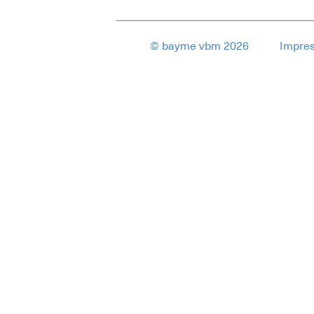
© bayme vbm 2026
Impre
1837582