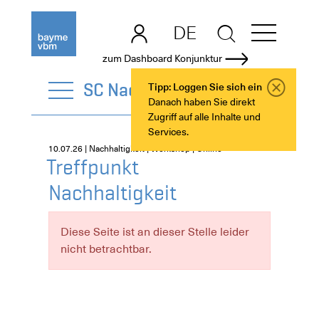
DE
EN
zum Dashboard Konjunktur
SC Nachhaltigkeit
Tipp: Loggen Sie sich ein
Danach haben Sie direkt
Zugriff auf alle Inhalte und
Services.
10.07.26 | Nachhaltigkeit | Workshop | Online
Treffpunkt
Nachhaltigkeit
Diese Seite ist an dieser Stelle leider
nicht betrachtbar.