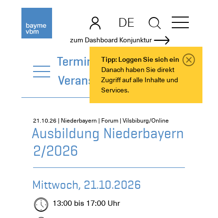
DE
EN
zum Dashboard Konjunktur
Termine +
Tipp: Loggen Sie sich ein
Danach haben Sie direkt
Veranstaltungen
Zugriff auf alle Inhalte und
Services.
21.10.26 | Niederbayern | Forum | Vilsbiburg/Online
Ausbildung Niederbayern
2/2026
Mittwoch, 21.10.2026
13:00 bis 17:00 Uhr