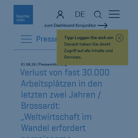
DE
EN
zum Dashboard Konjunktur
PresseCenter
Tipp: Loggen Sie sich ein
Danach haben Sie direkt
Zugriff auf alle Inhalte und
Services.
01.06.26 | Pressemitteilung
Verlust von fast 30.000
Arbeitsplätzen in den
letzten zwei Jahren /
Brossardt:
„Weltwirtschaft im
Wandel erfordert