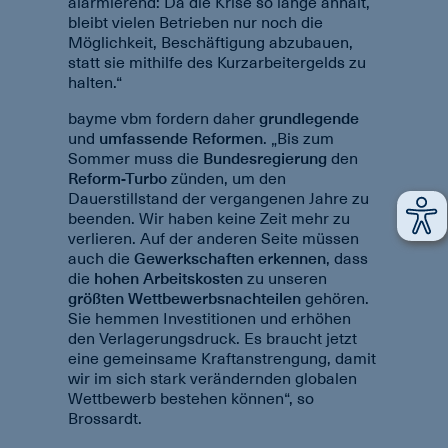
alarmierend: Da die Krise so lange anhält,
bleibt vielen Betrieben nur noch die
Möglichkeit, Beschäftigung abzubauen,
statt sie mithilfe des Kurzarbeitergelds zu
halten.“
bayme vbm fordern daher
grundlegende
und
umfassende Reformen
. „Bis zum
Sommer muss die
Bundesregierung
den
Reform-Turbo
zünden, um den
Dauerstillstand der vergangenen Jahre zu
beenden. Wir haben keine Zeit mehr zu
verlieren. Auf der anderen Seite müssen
auch die
Gewerkschaften
erkennen
, dass
die
hohen Arbeitskosten
zu unseren
größten Wettbewerbsnachteilen
gehören.
Sie hemmen Investitionen und erhöhen
den Verlagerungsdruck. Es braucht jetzt
eine gemeinsame Kraftanstrengung, damit
wir im sich stark verändernden globalen
Wettbewerb bestehen können“, so
Brossardt.