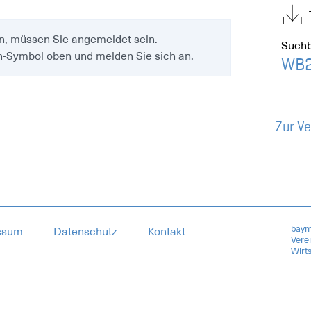
n, müssen Sie angemeldet sein.
Suchb
en-Symbol oben und melden Sie sich an.
WB2
Zur V
baym
ssum
Datenschutz
Kontakt
Vere
Wirts