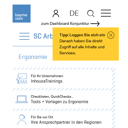
DE
EN
zum Dashboard Konjunktur
SC Arbeitsorganisation
Tipp: Loggen Sie sich ein
Danach haben Sie direkt
Zugriff auf alle Inhalte und
Services.
Ergonomie
Für Ihr Unternehmen
InhouseTrainings
Checklisten, QuickChecks...
Tools + Vorlagen zu Ergonomie
Für Sie vor Ort
Ihre Ansprechpartner in den Regionen