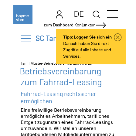
DE
EN
zum Dashboard Konjunktur
SC Tarif
Tipp: Loggen Sie sich ein
Danach haben Sie direkt
Zugriff auf alle Inhalte und
Services.
Tarif | Muster-Betriebsvereinbarung | 04/25
Betriebsvereinbarung
zum Fahrrad-Leasing
Fahrrad-Leasing rechtssicher
ermöglichen
Eine freiwillige Betriebsvereinbarung
ermöglicht es Arbeitnehmern, tarifliches
Entgelt zugunsten eines Fahrrad-Leasings
umzuwandeln. Wir stellen unseren
tarifgebundenen Mitgliedsunternehmen zu