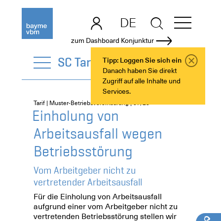
DE
EN
zum Dashboard Konjunktur
SC Tarif
Tipp: Loggen Sie sich ein
Danach haben Sie direkt
Zugriff auf alle Inhalte und
Services.
Tarif | Muster-Betriebsvereinbarung | 07/25
Einholung von
Arbeitsausfall wegen
Betriebsstörung
Vom Arbeitgeber nicht zu
vertretender Arbeitsausfall
Für die Einholung von Arbeitsausfall
aufgrund einer vom Arbeitgeber nicht zu
vertretenden Betriebsstörung stellen wir