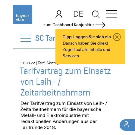
DE
EN
zum Dashboard Konjunktur
SC Tarif
Tipp: Loggen Sie sich ein
Danach haben Sie direkt
Zugriff auf alle Inhalte und
Services.
31.03.22 | Tarif | Vertrag
Tarifvertrag zum Einsatz
von Leih- /
Zeitarbeitnehmern
Der Tarifvertrag zum Einsatz von Leih- /
Zeitarbeitnehmern für die bayerische
Metall- und Elektroindustrie mit
redaktionellen Änderungen aus der
Tarifrunde 2018.