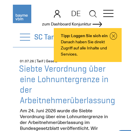
DE
EN
zum Dashboard Konjunktur
SC Tarif
Tipp: Loggen Sie sich ein
Danach haben Sie direkt
Zugriff auf alle Inhalte und
Services.
01.07.26 | Tarif | Gesetz
Siebte Verordnung über
eine Lohnuntergrenze in
der
Arbeitnehmerüberlassung
Am 24. Juni 2026 wurde die Siebte
Verordnung über eine Lohnuntergrenze in
der Arbeitnehmerüberlassung im
Bundesgesetzblatt veröffentlicht. Wir