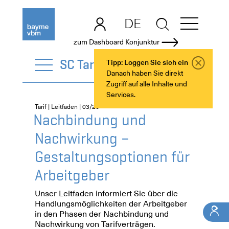
DE
EN
zum Dashboard Konjunktur
SC Tarif
Tipp: Loggen Sie sich ein
Danach haben Sie direkt
Zugriff auf alle Inhalte und
Services.
Tarif | Leitfaden | 03/26
Nachbindung und
Nachwirkung –
Gestaltungsoptionen für
Arbeitgeber
Unser Leitfaden informiert Sie über die
Handlungsmöglichkeiten der Arbeitgeber
in den Phasen der Nachbindung und
Nachwirkung von Tarifverträgen.