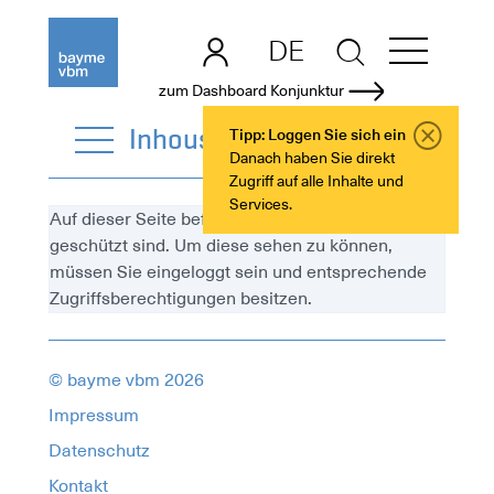
DE
EN
zum Dashboard Konjunktur
InhouseTrainings
Tipp: Loggen Sie sich ein
Danach haben Sie direkt
Zugriff auf alle Inhalte und
Services.
Auf dieser Seite befinden sich Elemente, die
geschützt sind. Um diese sehen zu können,
müssen Sie eingeloggt sein und entsprechende
Zugriffsberechtigungen besitzen.
© bayme vbm 2026
Impressum
Datenschutz
Kontakt