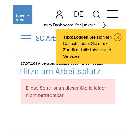
DE
EN
zum Dashboard Konjunktur
SC Arbeitsorganisation
Tipp: Loggen Sie sich ein
Danach haben Sie direkt
Zugriff auf alle Inhalte und
Services.
27.07.26 | Arbeitsorganisation | Workshop | Online
Hitze am Arbeitsplatz
Diese Seite ist an dieser Stelle leider
nicht betrachtbar.