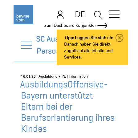
DE
EN
zum Dashboard Konjunktur
SC Ausbildung +
Tipp: Loggen Sie sich ein
Danach haben Sie direkt
Personalentwicklung
Zugriff auf alle Inhalte und
Services.
16.01.23 | Ausbildung + PE | Information
AusbildungsOffensive-
Bayern unterstützt
Eltern bei der
Berufsorientierung ihres
Kindes