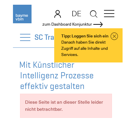
DE
EN
zum Dashboard Konjunktur
SC Transformation
Tipp: Loggen Sie sich ein
Danach haben Sie direkt
Zugriff auf alle Inhalte und
Services.
Mit Künstlicher
Intelligenz Prozesse
effektiv gestalten
Diese Seite ist an dieser Stelle leider
nicht betrachtbar.