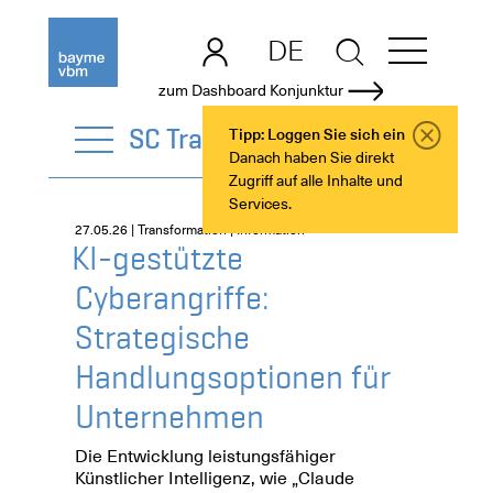
DE
EN
zum Dashboard Konjunktur
SC Transformation
Tipp: Loggen Sie sich ein
Danach haben Sie direkt
Zugriff auf alle Inhalte und
Services.
27.05.26 | Transformation | Information
KI-gestützte
Cyberangriffe:
Strategische
Handlungsoptionen für
Unternehmen
Die Entwicklung leistungsfähiger
Künstlicher Intelligenz, wie „Claude