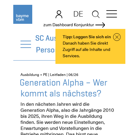
DE
EN
zum Dashboard Konjunktur
SC Ausbildung +
Tipp: Loggen Sie sich ein
Danach haben Sie direkt
Personalentwicklung
Zugriff auf alle Inhalte und
Services.
Ausbildung + PE | Leitfaden | 06/26
Generation Alpha – Wer
kommt als nächstes?
In den nächsten Jahren wird die
Generation Alpha, also die Jahrgänge 2010
bis 2025, ihren Weg in die Ausbildung
finden. Sie werden neue Einstellungen,
Erwartungen und Vorstellungen in die
Betriebe mitbringen. Das birgt neue