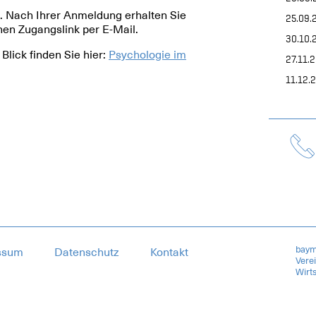
tt. Nach Ihrer Anmeldung erhalten Sie
25.09.
inen Zugangslink per E-Mail.
30.10.
lick finden Sie hier:
Psychologie im
27.11.
11.12.
baym
ssum
Datenschutz
Kontakt
Vere
Wirts