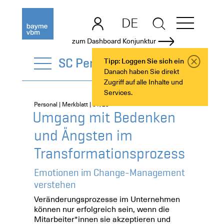
DE
EN
zum Dashboard Konjunktur
SC Personal
Tipp: Loggen Sie sich ein
Danach haben Sie direkt
Zugriff auf alle Inhalte und
Services.
Personal | Merkblatt | 01/25
Umgang mit Bedenken
und Ängsten im
Transformationsprozess
Emotionen im Change-Management
verstehen
Veränderungsprozesse im Unternehmen
können nur erfolgreich sein, wenn die
Mitarbeiter*innen sie akzeptieren und