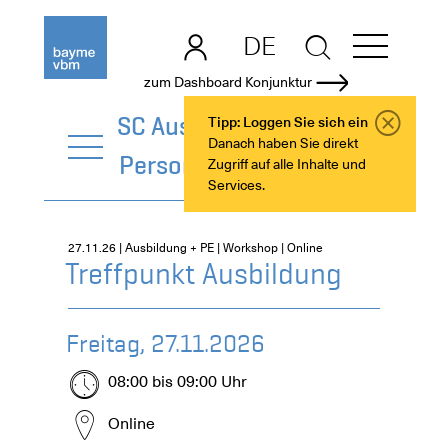
DE
EN
zum Dashboard Konjunktur
SC Ausbildung +
Tipp: Loggen Sie sich ein
Danach haben Sie direkt
Personalentwicklung
Zugriff auf alle Inhalte und
Services.
27.11.26 | Ausbildung + PE | Workshop | Online
Treffpunkt Ausbildung
Freitag, 27.11.2026
08:00 bis 09:00 Uhr
Online