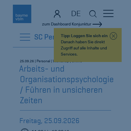
DE
EN
zum Dashboard Konjunktur
SC Personal
Tipp: Loggen Sie sich ein
Danach haben Sie direkt
Zugriff auf alle Inhalte und
Services.
25.09.26 | Personal | Workshop | Online
Arbeits- und
Organisationspsychologie
/ Führen in unsicheren
Zeiten
Freitag, 25.09.2026