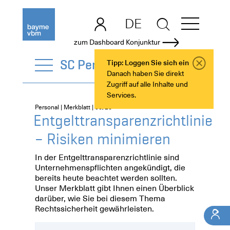
DE
EN
zum Dashboard Konjunktur
SC Personal
Tipp: Loggen Sie sich ein
Danach haben Sie direkt
Zugriff auf alle Inhalte und
Services.
Personal | Merkblatt | 06/26
Entgelttransparenzrichtlinie
– Risiken minimieren
In der Entgelttransparenzrichtlinie sind
Unternehmenspflichten angekündigt, die
bereits heute beachtet werden sollten.
Unser Merkblatt gibt Ihnen einen Überblick
darüber, wie Sie bei diesem Thema
Rechtssicherheit gewährleisten.