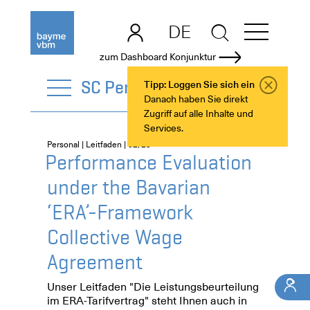
DE
EN
zum Dashboard Konjunktur
SC Personal
Tipp: Loggen Sie sich ein
Danach haben Sie direkt
Zugriff auf alle Inhalte und
Services.
Personal | Leitfaden | 02/25
Performance Evaluation
under the Bavarian
‘ERA’-Framework
Collective Wage
Agreement
Unser Leitfaden "Die Leistungsbeurteilung
im ERA-Tarifvertrag" steht Ihnen auch in