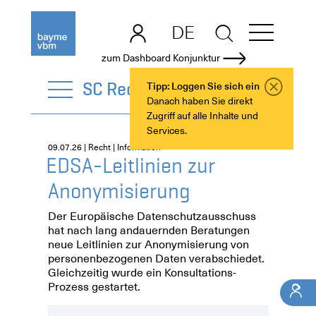
DE
EN
zum Dashboard Konjunktur
SC Recht
Tipp: Loggen Sie sich ein
Danach haben Sie direkt
Zugriff auf alle Inhalte und
Services.
09.07.26 | Recht | Information
EDSA-Leitlinien zur
Anonymisierung
Der Europäische Datenschutzausschuss
hat nach lang andauernden Beratungen
neue Leitlinien zur Anonymisierung von
personenbezogenen Daten verabschiedet.
Gleichzeitig wurde ein Konsultations-
Prozess gestartet.