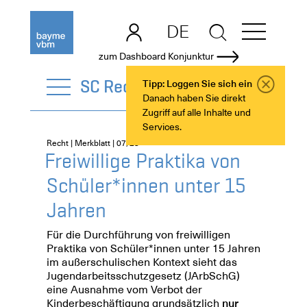
DE
EN
zum Dashboard Konjunktur
SC Recht
Tipp: Loggen Sie sich ein
Danach haben Sie direkt
Zugriff auf alle Inhalte und
Services.
Recht | Merkblatt | 07/23
Freiwillige Praktika von
Schüler*innen unter 15
Jahren
Für die Durchführung von freiwilligen
Praktika von Schüler*innen unter 15 Jahren
im außerschulischen Kontext sieht das
Jugendarbeitsschutzgesetz (JArbSchG)
eine Ausnahme vom Verbot der
Kinderbeschäftigung grundsätzlich
nur