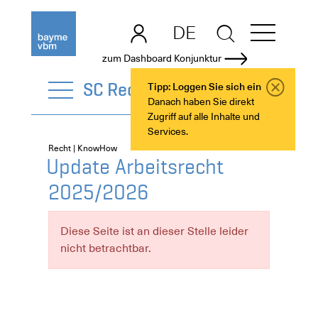
DE
EN
zum Dashboard Konjunktur
SC Recht
Tipp: Loggen Sie sich ein
Danach haben Sie direkt
Zugriff auf alle Inhalte und
Services.
Recht | KnowHow
Update Arbeitsrecht
2025/2026
Diese Seite ist an dieser Stelle leider
nicht betrachtbar.