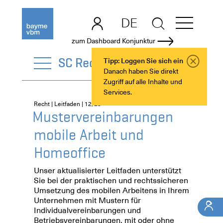
DE
EN
zum Dashboard Konjunktur
SC Recht
Tipp: Loggen Sie sich ein
Danach haben Sie direkt
Zugriff auf alle Inhalte und
Services.
Recht | Leitfaden | 12/25
Mustervereinbarungen
mobile Arbeit und
Homeoffice
Unser aktualisierter Leitfaden unterstützt
Sie bei der praktischen und rechtssicheren
Umsetzung des mobilen Arbeitens in Ihrem
Unternehmen mit Mustern für
Individualvereinbarungen und
Betriebsvereinbarungen, mit oder ohne