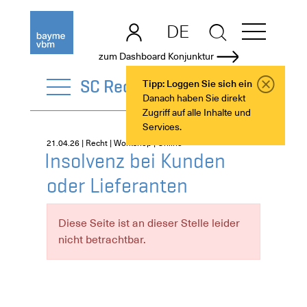
DE
EN
zum Dashboard Konjunktur
SC Recht
Tipp: Loggen Sie sich ein
Danach haben Sie direkt
Zugriff auf alle Inhalte und
Services.
21.04.26 | Recht | Workshop | Online
Insolvenz bei Kunden
oder Lieferanten
Diese Seite ist an dieser Stelle leider
nicht betrachtbar.