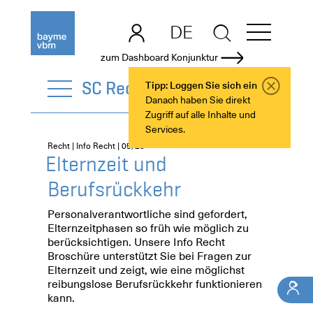
DE
EN
zum Dashboard Konjunktur
SC Recht
Tipp: Loggen Sie sich ein
Danach haben Sie direkt
Zugriff auf alle Inhalte und
Services.
Recht | Info Recht | 05/25
Elternzeit und
Berufsrückkehr
Personalverantwortliche sind gefordert,
Elternzeitphasen so früh wie möglich zu
berücksichtigen. Unsere Info Recht
Broschüre unterstützt Sie bei Fragen zur
Elternzeit und zeigt, wie eine möglichst
reibungslose Berufsrückkehr funktionieren
kann.