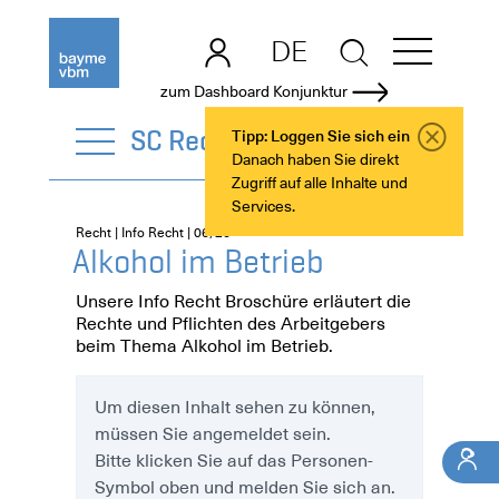
DE
EN
zum Dashboard Konjunktur
SC Recht
Tipp: Loggen Sie sich ein
Danach haben Sie direkt
Zugriff auf alle Inhalte und
Services.
Recht | Info Recht | 06/26
Alkohol im Betrieb
Unsere Info Recht Broschüre erläutert die
Rechte und Pflichten des Arbeitgebers
beim Thema Alkohol im Betrieb.
Um diesen Inhalt sehen zu können,
müssen Sie angemeldet sein.
Bitte klicken Sie auf das Personen-
Symbol oben und melden Sie sich an.